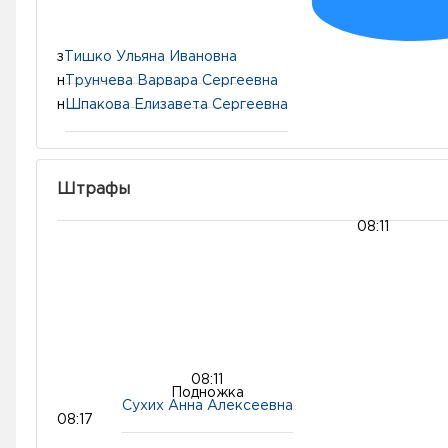
з
Тишко Ульяна Ивановна
н
Трунчева Варвара Сергеевна
н
Шпакова Елизавета Сергеевна
Штрафы
08:11
08:11
Подножка
Сухих Анна Алексеевна
08:17