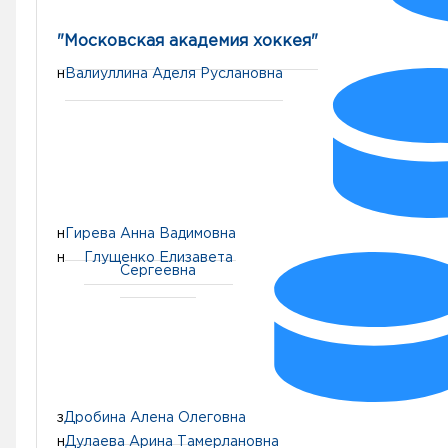
"Московская академия хоккея"
н
Валиуллина Аделя Руслановна
н
Гирева Анна Вадимовна
н
Глущенко Елизавета
Сергеевна
з
Дробина Алена Олеговна
н
Дулаева Арина Тамерлановна