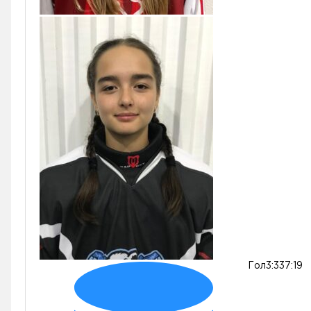
Гол
3:3
37:19