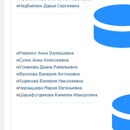
н
Недбайлюк Дарья Сергеевна
н
Ревенко Анна Валерьевна
н
Сухих Анна Алексеевна
н
Усманова Диана Рамильевна
н
Фролова Валерия Антоновна
н
Худякова Валерия Николаевна
н
Чернышева Мария Евгеньевна
н
Шарафутдинова Камилла Ильнуровна