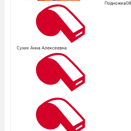
Подножка
08
Сухих Анна Алексеевна