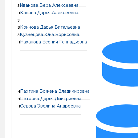
з
Иванова Вера Алексеевна
н
Канова Дарья Алексеевна
з
в
Коннова Дарья Витальевна
з
Кузнецова Юна Борисовна
н
Наханова Есения Геннадьевна
н
Пахтина Божена Владимировна
н
Петрова Дарья Дмитриевна
н
Седова Эвелина Андреевна