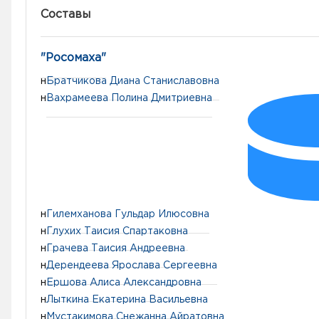
Составы
"Росомаха"
н
Братчикова Диана Станиславовна
н
Вахрамеева Полина Дмитриевна
н
Гилемханова Гульдар Илюсовна
н
Глухих Таисия Спартаковна
н
Грачева Таисия Андреевна
н
Дерендеева Ярослава Сергеевна
н
Ершова Алиса Александровна
н
Лыткина Екатерина Васильевна
н
Мустакимова Снежанна Айратовна